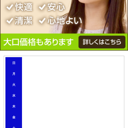
2
日
0
2
月
6
年
8
火
月
水
木
金