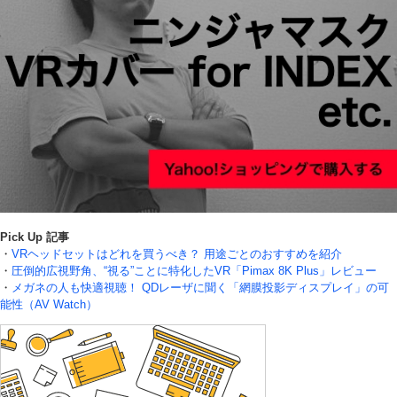
Pick Up 記事
・
VRヘッドセットはどれを買うべき？ 用途ごとのおすすめを紹介
・
圧倒的広視野角、“視る”ことに特化したVR「Pimax 8K Plus」レビュー
・
メガネの人も快適視聴！ QDレーザに聞く「網膜投影ディスプレイ」の可
能性（AV Watch）