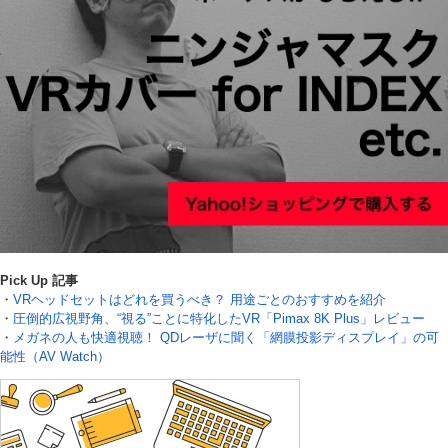
Pick Up 記事
・
VRヘッドセットはどれを買うべき？ 用途ごとのおすすめを紹介
・
圧倒的広視野角、“視る”ことに特化したVR「Pimax 8K Plus」レビュー
・
メガネの人も快適視聴！ QDレーザに聞く「網膜投影ディスプレイ」の可
能性（AV Watch）