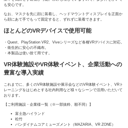
も安心です。
なお、マスクを先に顔に装着し、ヘッドマウントディスプレイを正面か
ら顔にあて手でもって固定すると、ずれずに装着できます。
ほとんどのVRデバイスで使用可能
・Quest、PlayStation VR2、Viveシリーズなど各種VRデバイスに対応。
・衛生的に安心の不織布。
・本製品は使い捨て用です。
VR体験施設やVR体験イベント、企業活動への
豊富な導入実績
これまでに、多くのVR体験施設や展示会などのVR体験イベント、VRト
レーニングをはじめとする社内利用など様々なシーンで活用いただいて
おります。
【ご利用施設・企業様一覧（※一部抜粋、順不同）】
富士急ハイランド
松竹
バンダイナムコアミューズメント（MAZARIA、VR ZONE）