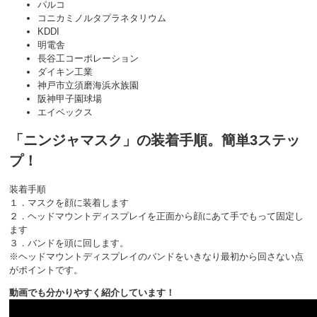
パルコ
コニカミノルタプラネタリウム
KDDI
明電舎
長谷工コーポレーション
ダイキン工業
神戸市立須磨海浜水族園
阪神甲子園球場
エイベックス
「ニンジャマスク」の装着手順。簡単3ステッ
プ！
装着手順
１．マスクを顔に装着します
２．ヘッドマウントディスプレイを正面から顔にあて手でもって固定し
ます
３．バンドを頭に回します。
※ヘッドマウントディスプレイのバンドをいきなり最初から回さない点
がポイントです。
動画でも分かりやすく紹介しています！