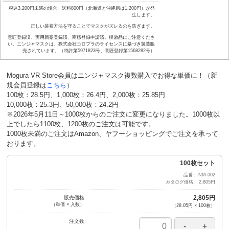
税込3,200円未満の場合、送料800円（北海道と沖縄県は1,200円）が発
生します。
正しい装着方法を守ることでマスクがズレるのを防ぎます。
意匠登録済、実用新案登録済、商標登録申請済。模倣品にご注意くださ
い。ニンジャマスクは、株式会社コロプラのライセンスに基づき製造販
売されています。（特許第5971823号、意匠登録第1568282号）
Mogura VR Store会員はニンジャマスク複数購入でお得な単価に！（新
規会員登録は
こちら
）
100枚：28.5円、1,000枚：26.4円、2,000枚：25.85円
10,000枚：25.3円、50,000枚：24.2円
※2026年5月11日～1000枚からのご注文に変更になりました。1000枚以
上でしたら1100枚、1200枚のご注文は可能です。
1000枚未満のご注文はAmazon、ヤフーショッピングでご注文を承って
おります。
100枚セット
品番
NM-002
カタログ価格
2,805円
2,805円
販売価格
（単価 × 入数）
（
28.05円
×
100
枚
）
注文数